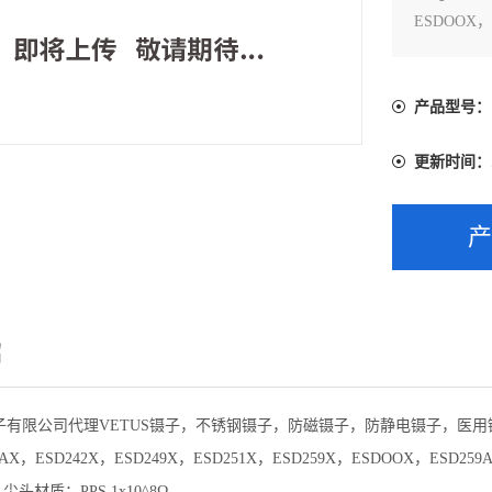
ESDOOX，
材料：302，
产品型号：
更新时间：
绍
子有限公司代理VETUS镊子，不锈钢镊子，防磁镊子，防静电镊子，医用
X，ESD242X，ESD249X，ESD251X，ESD259X，ESDOOX，ESD259
尖头材质：PPS 1x10^8Ω