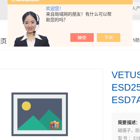
欢迎您！
来自局域网的朋友！有什么可以帮
助您的吗？
细页
你的位置：
首页
>
产品展示
> >
瑞士VETUS
>VETUS防静
VET
ESD2
ESD7
简要描述
磁镊子，防
型号：ESD