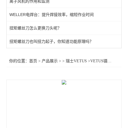
离子风机的作用和监测
WELLER电焊台：提升焊接效率，缩短作业时间
扭矩螺丝刀怎么更换刀头呢？
扭矩螺丝刀也叫扭力起子，你知道功能原理吗？
你的位置：
首页
>
产品展示
> >
瑞士VETUS
>VETUS镊子 不锈钢镊子 6A-SA 7-SA 27-SA 33-SA